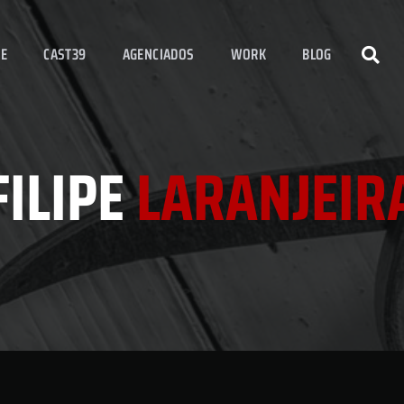
E
CAST39
AGENCIADOS
WORK
BLOG
FILIPE
LARANJEIR