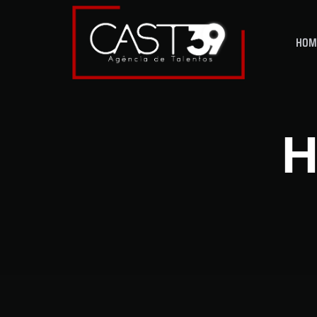
HOM
H