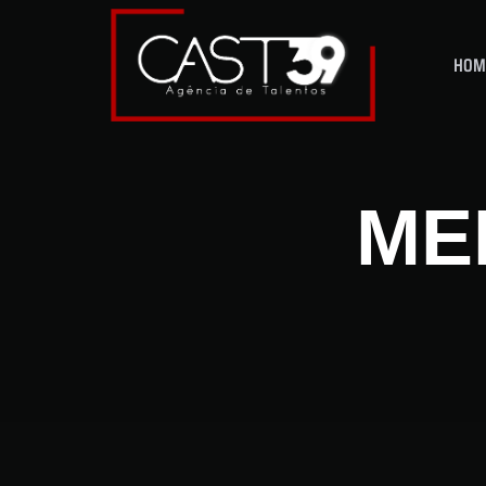
HOM
ME