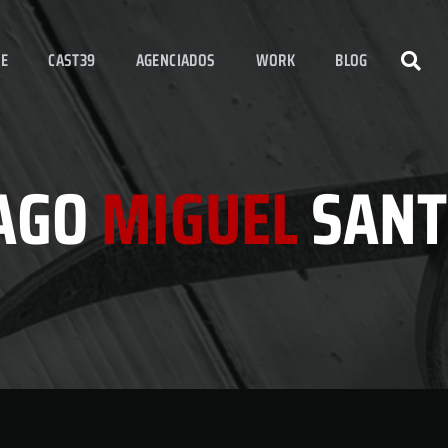
E
CAST39
AGENCIADOS
WORK
BLOG
IAGO
MIGUEL
SANT